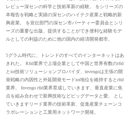
レビュー深センの科学と技術革新の経験。 をシリーズの
本報告を戦略と実績の深センのハイテク産業と戦略的新
興産業。 を宣伝部門の深セン市パーティー委員会とシリ
ーズの重要な出版、提供することができ便利な経験モデ
ルとしての利益のために他の国内の経済開発都市。
5グラム時代に、トレンドのすべてのインターネットはあ
きれた。 Rfid業界で上場企業として中国と世界有数のrfid
とiot技術ソリューションプロバイダ、invengoは主張の開
発戦略の内因性と外延開発モードiot地位を維持するとrfid
業界。 Invengo rfid業界育成していきます、垂直産業に焦
点を組み合わせで新興技術などビッグデータと愛。 とし
ていきますリード業界の技術革新、促進産業チェーンコ
ラボレーションと工業用ネットワーク開発。