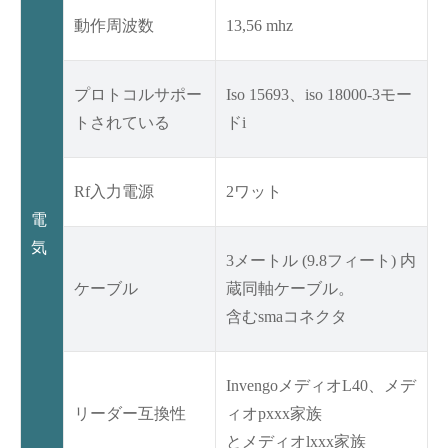
動作周波数
13,56 mhz
プロトコルサポー
Iso 15693、iso 18000-3モー
トされている
ドi
Rf入力電源
2ワット
電
気
3メートル (9.8フィート) 内
ケーブル
蔵同軸ケーブル。
含むsmaコネクタ
InvengoメディオL40、メデ
リーダー互換性
ィオpxxx家族
とメディオlxxx家族