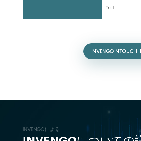
Esd
INVENGO NTOUCH-
INVENGOによる