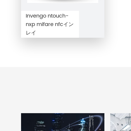
Invengo ntouch-
nxp mifare nfcイン
レイ