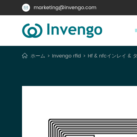
marketing@invengo.com

ホーム
Invengo rfid
Hf & nfcインレイ & 