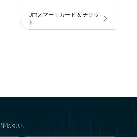
Uhfスマートカード & チケッ

ト
時間がない。