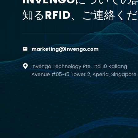
INVENGOについての
知るRFID、ご連絡くだ
marketing@invengo.com

Invengo Technology Pte. Ltd 10 Kallang

Avenue #05-15 Tower 2, Aperia, Singapore