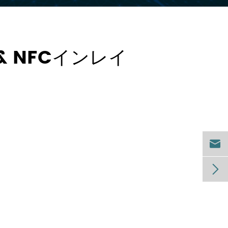
 & NFCインレイ

