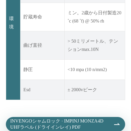
ミン。2歳から日付製造20
貯蔵寿命
環
˚c (68 ˚f) @ 50% rh
境
> 50ミリメートル、テン
曲げ直径
ションmax.10N
静圧
<10 mpa (10 n/mm2)
Esd
± 2000vピーク
INVENGOシャムロック · IMPINJ MONZA4D

UHFラベル (ドライインレイ) PDF