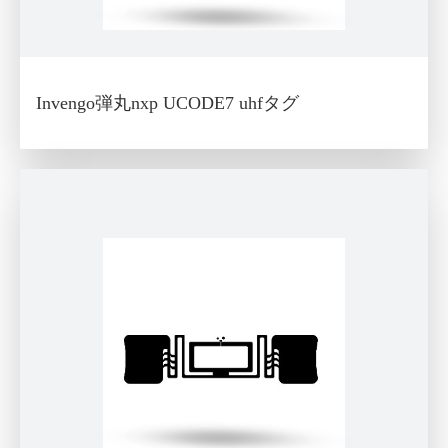
Invengo弾丸nxp UCODE7 uhfタグ