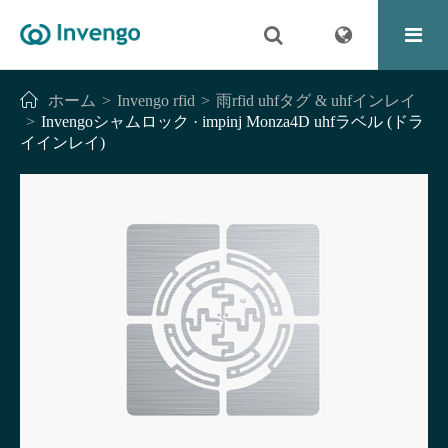
ホーム
Invengo rfid
雨rfid uhfタグ & uhfインレイ
Invengoシャムロック · impinj Monza4D uhfラベル (ドラ
イインレイ)