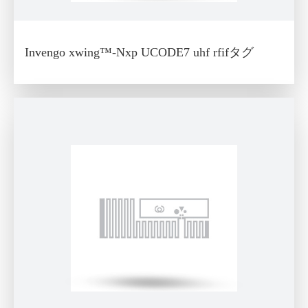
Invengo xwing™-Nxp UCODE7 uhf rfifタグ