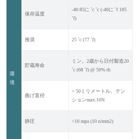
-40 85に ˚c ˚c (-40に ˚f 185
保存温度
˚f)
推奨
25 ˚c (77 ˚f)
ミン。2歳から日付製造20
貯蔵寿命
˚c (68 ˚f) @ 50% rh
環
境
> 50ミリメートル、テン
曲げ直径
ションmax.10N
静圧
<10 mpa (10 n/mm2)