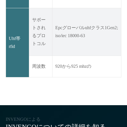
サポー
トされ
Epcグローバルuhfクラス1Gen2;
るプロ
iso/iec 18000-63
Uhf帯
トコル
rfid
周波数
920から925 mhzの
INVENGOによる