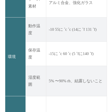
アルミ合金、強化ガラス
素材
動作温
-10 55に ˚c ˚c (14に ˚f 131 ˚f)
度
保存温
-15に ˚c 60 ˚c (5 ˚fに140 ˚f)
環境
度
湿度範
5% 〜90% rh、結露しないこと
囲