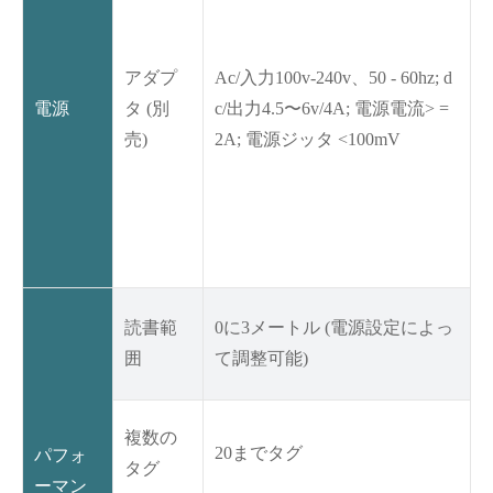
アダプ
Ac/入力100v-240v、50 - 60hz; d
電源
タ (別
c/出力4.5〜6v/4A; 電源電流> =
売)
2A; 電源ジッタ <100mV
読書範
0に3メートル (電源設定によっ
囲
て調整可能)
複数の
20までタグ
パフォ
タグ
ーマン