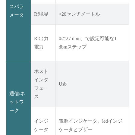
スパラ
Rf境界
<20センチメートル
メータ
Rf出力
0に27 dbm、で設定可能な1
電力
dbmステップ
ホスト
インタ
Usb
フェー
通信/ネ
ス
ットワ
ーク
インジ
電源インジケータ、ledインジ
ケータ
ケータとブザー