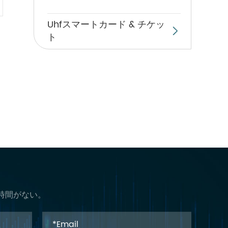
Uhfスマートカード & チケッ

ト
時間がない。