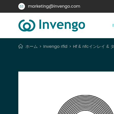
marketing@invengo.com

ホーム
Invengo rfid
Hf & nfcインレイ & 