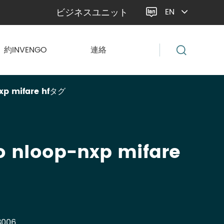
ビジネスユニット
EN

約INVENGO
連絡
xp mifare hfタグ
o nloop-nxp mifare
006