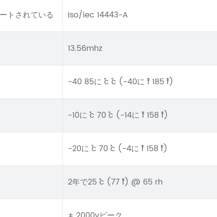
ートされている
Iso/iec 14443-A
13.56mhz
-40 85に ˚c ˚c (-40に ˚f 185 ˚f)
-10に ˚c 70 ˚c (-14に ˚f 158 ˚f)
-20に ˚c 70 ˚c (-4に ˚f 158 ˚f)
2年で25 ˚c (77 ˚f) @ 65 rh
± 2000vピーク