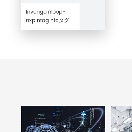
Invengo nloop-
nxp ntag nfcタグ