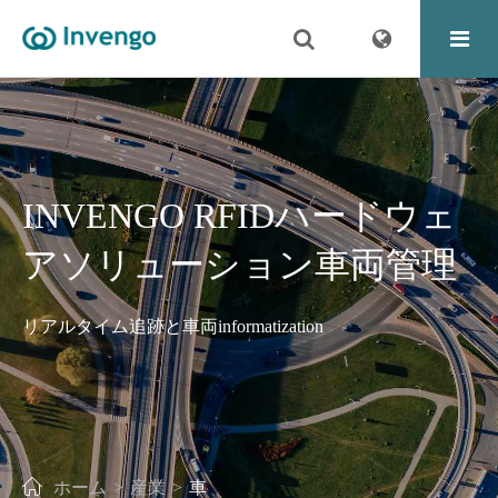
INVENGO RFIDハードウェ
アソリューション車両管理
リアルタイム追跡と車両informatization
ホーム
産業
車