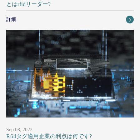
とはrfidリーダー?
詳細

Sep 08, 2022
Rfidタグ適用企業の利点は何です?