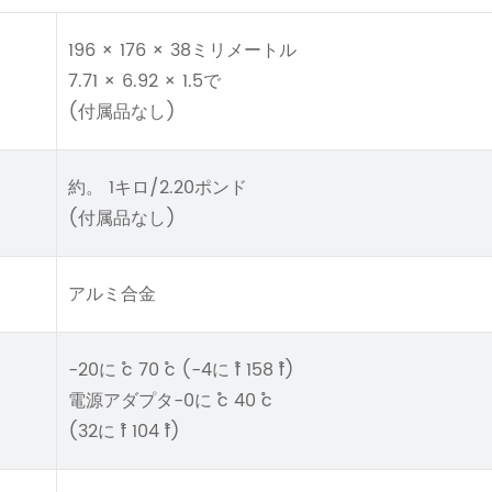
196 × 176 × 38ミリメートル
7.71 × 6.92 × 1.5で
(付属品なし)
約。 1キロ/2.20ポンド
(付属品なし)
アルミ合金
-20に ˚c 70 ˚c (-4に ˚f 158 ˚f)
電源アダプタ-0に ˚c 40 ˚c
(32に ˚f 104 ˚f)