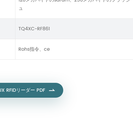
128メガバイトのsdram、256メガバイトのフラッシ
ュ
TQ4XC-RF861
Rohs指令、ce
NUX RFIDリーダー PDF
