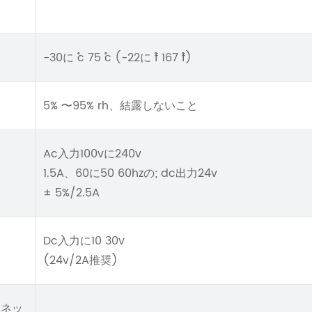
-30に ˚c 75 ˚c (-22に ˚f 167 ˚f)
5% 〜95% rh、結露しないこと
Ac入力100vに240v
1.5A、60に50 60hzの; dc出力24v
± 5%/2.5A
Dc入力に10 30v
(24v/2A推奨)
サネッ