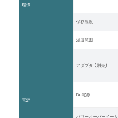
環境
保存温度
湿度範囲
アダプタ (別売)
Dc電源
電源
パワーオーバーイー