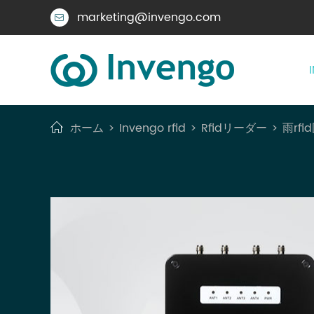
marketing@invengo.com

ホーム
Invengo rfid
Rfidリーダー
雨rf