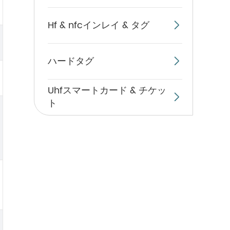
Hf & nfcインレイ & タグ

ハードタグ

Uhfスマートカード & チケッ

ト