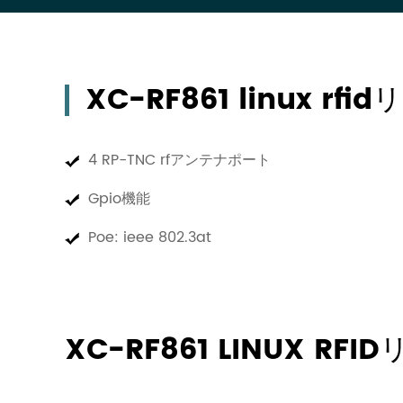
XC-RF861 linux r
4 RP-TNC rfアンテナポート
Gpio機能
Poe: ieee 802.3at
XC-RF861 LINUX R