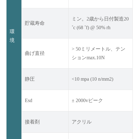
ミン。2歳から日付製造20
貯蔵寿命
˚c (68 ˚f) @ 50% rh
環
境
> 50ミリメートル、テン
曲げ直径
ションmax.10N
静圧
<10 mpa (10 n/mm2)
Esd
± 2000vピーク
接着剤
アクリル