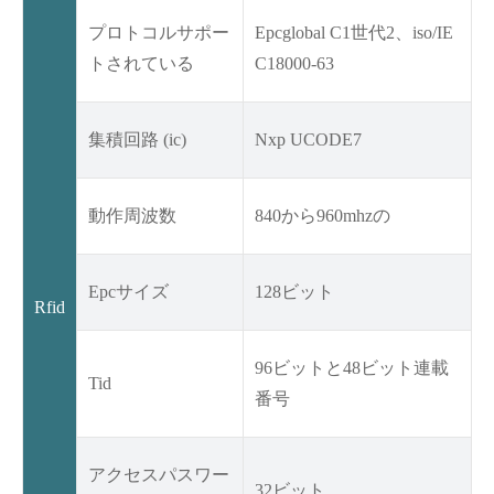
プロトコルサポー
Epcglobal C1世代2、iso/IE
トされている
C18000-63
集積回路 (ic)
Nxp UCODE7
動作周波数
840から960mhzの
Epcサイズ
128ビット
Rfid
96ビットと48ビット連載
Tid
番号
アクセスパスワー
32ビット