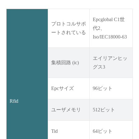
Epcglobal C1世
プロトコルサポ
代2、
ートされている
Iso/IEC18000-63
エイリアンヒッ
集積回路 (ic)
グス3
Epcサイズ
96ビット
Rfid
ユーザメモリ
512ビット
Tid
64ビット