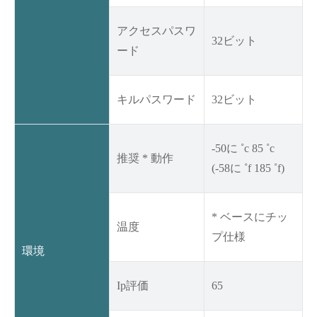
アクセスパスワ
32ビット
ード
キルパスワード
32ビット
-50に ˚c 85 ˚c
推奨 * 動作
(-58に ˚f 185 ˚f)
* ベースにチッ
温度
プ仕様
環境
Ip評価
65