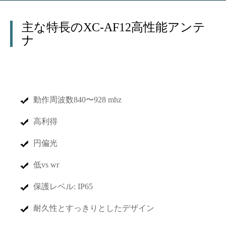
主な特長のXC-AF12高性能アンテ
ナ
動作周波数
840〜928 mhz
高利得
円偏光
低vs wr
保護レベル: IP65
耐久性とすっきりとしたデザイン