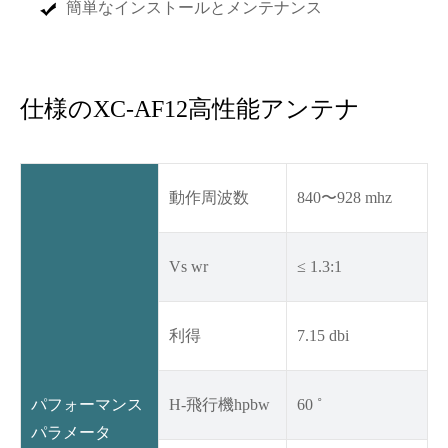
簡単なインストールとメンテナンス
仕様のXC-AF12高性能アンテナ
動作周波数
840〜928 mhz
Vs wr
≤ 1.3:1
利得
7.15 dbi
パフォーマンス
H-飛行機hpbw
60 ˚
パラメータ