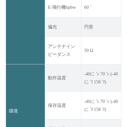
E-飛行機hpbw
60 ˚
偏光
円形
アンテナイン
50 Ω
ピーダンス
-40に ˚c 70 ˚c (-40
動作温度
に ˚f 158 ˚f)
-40に ˚c 70 ˚c (-40
保存温度
に ˚f 158 ˚f)
環境