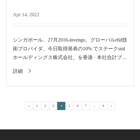
Apr 14, 2022
シンガポール、27月2016-invengo、グローバルrfid技
術プロバイダ、今日取得発表の10% でステークsml
ホールディングス株式会社、を香港 · 本社合計ブラ
ンド識別t...
詳細

«
1
2
3
4
5
6
7
...
9
»